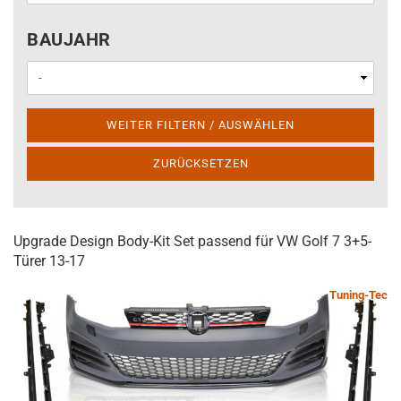
BAUJAHR
BAUJAHR
WEITER FILTERN / AUSWÄHLEN
ZURÜCKSETZEN
Upgrade Design Body-Kit Set passend für VW Golf 7 3+5-
Türer 13-17
Tuning-Tec