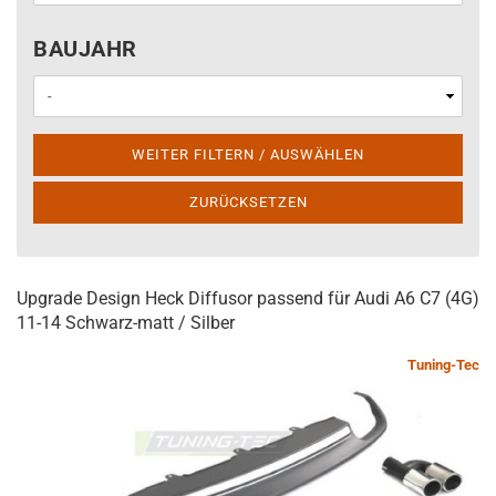
BAUJAHR
BAUJAHR
WEITER FILTERN / AUSWÄHLEN
ZURÜCKSETZEN
Upgrade Design Heck Diffusor passend für Audi A6 C7 (4G)
11-14 Schwarz-matt / Silber
Tuning-Tec