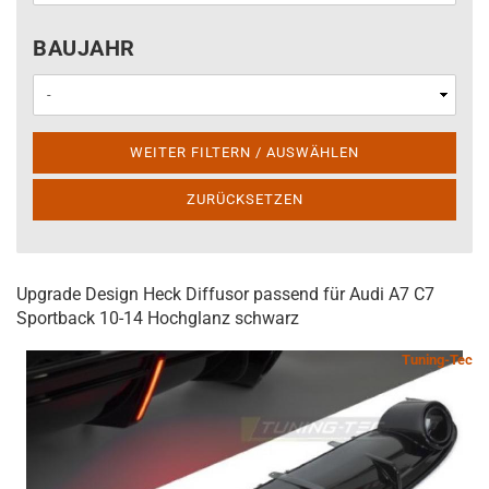
BAUJAHR
BAUJAHR
WEITER FILTERN / AUSWÄHLEN
ZURÜCKSETZEN
Upgrade Design Heck Diffusor passend für Audi A7 C7
Sportback 10-14 Hochglanz schwarz
Tuning-Tec