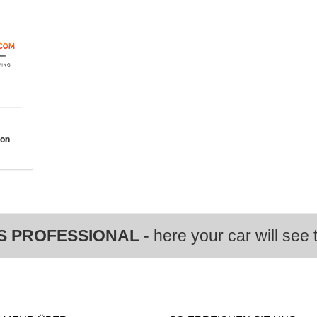
von
S PROFESSIONAL
- here your car will see t