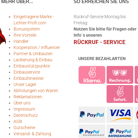
MEHR ÜBER...
SO ERREICHEN SIE UNS
Eingetragene Marke -
Rückruf-Service Montag bis
Lichter-Profi.com
Freitag:
Bonussystem
Nutzen Sie bitte für Fragen oder
Ihre Vorteile
Info`s unseren
Händler
RÜCKRUF - SERVICE
Kooperation / Influencer
Partner & Umbauten
UNSERE BEZAHLARTEN
Lackierung & Einbau
Einbaustützpunkte
Einbauservice
Einbauhinweise
Unser Lager
Abholungen von Waren
Reklamationen
Über uns
Impressum
Datenschutz
AGB
Gutscheine
Versand- & Zahlung