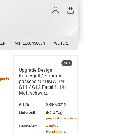
LEN
MITTELKONSOLEN
WEITERE
NEU
Upgrade Design
Kühlergrill / Sportgrill
parts
passend für BMW 7er
G11 / G12 Facelift 19+
Matt schwarz
Art.Nr.:
GRIBM0212
Lieferzeit:
2-3 Tage
(Ausland abweichend)
Hersteller:
» Info -
Hersteller «