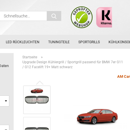
Schnellsuche...
LED RÜCKLEUCHTEN
TUNINGTEILE
SPORTGRILLS
KÜHLKONSO
»
Startseite
Upgrade Design Kühlergrill / Sportgrill passend für BMW 7er G11
Daten
/ G12 Facelift 19+ Matt schwarz
AM Car