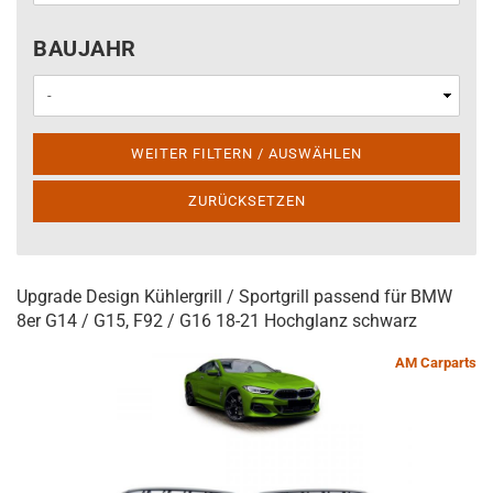
BAUJAHR
BAUJAHR
WEITER FILTERN / AUSWÄHLEN
ZURÜCKSETZEN
Upgrade Design Kühlergrill / Sportgrill passend für BMW
8er G14 / G15, F92 / G16 18-21 Hochglanz schwarz
AM Carparts