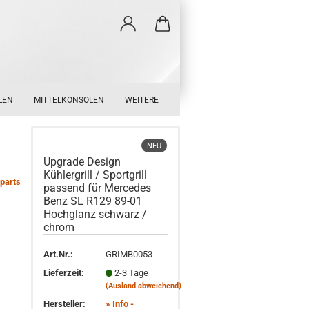
LEN
MITTELKONSOLEN
WEITERE
NEU
Upgrade Design
Kühlergrill / Sportgrill
parts
passend für Mercedes
Benz SL R129 89-01
Hochglanz schwarz /
chrom
Art.Nr.:
GRIMB0053
Lieferzeit:
2-3 Tage
(Ausland abweichend)
Hersteller:
» Info -