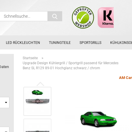
Schnellsuche...
LED RÜCKLEUCHTEN
TUNINGTEILE
SPORTGRILLS
KÜHLKONSO
»
Startseite
Upgrade Design Kühlergrill / Sportgrill passend für Mercedes
Daten
Benz SL R129 89-01 Hochglanz schwarz / chrom
AM Car