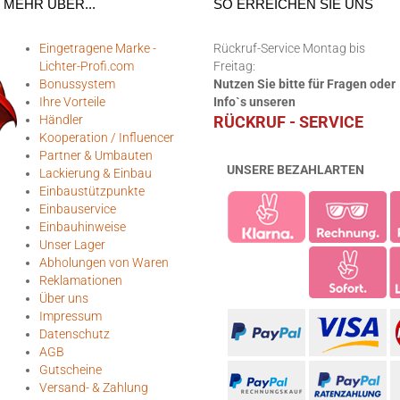
MEHR ÜBER...
SO ERREICHEN SIE UNS
Eingetragene Marke -
Rückruf-Service Montag bis
Lichter-Profi.com
Freitag:
Bonussystem
Nutzen Sie bitte für Fragen oder
Ihre Vorteile
Info`s unseren
Händler
RÜCKRUF - SERVICE
Kooperation / Influencer
Partner & Umbauten
UNSERE BEZAHLARTEN
Lackierung & Einbau
Einbaustützpunkte
Einbauservice
Einbauhinweise
Unser Lager
Abholungen von Waren
Reklamationen
Über uns
Impressum
Datenschutz
AGB
Gutscheine
Versand- & Zahlung