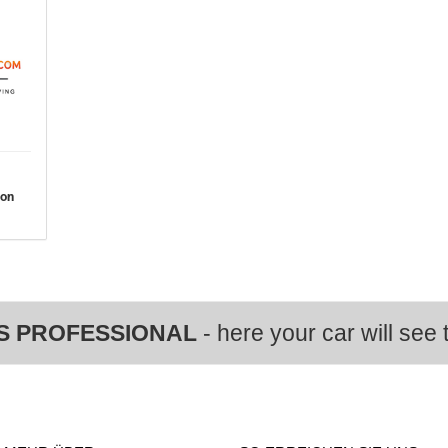
von
S PROFESSIONAL
- here your car will see t