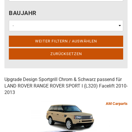
BAUJAHR
BAUJAHR
WEITER FILTERN / AUSWÄHLEN
ZURÜCKSETZEN
Upgrade Design Sportgrill Chrom & Schwarz passend für
LAND ROVER RANGE ROVER SPORT I (L320) Facelift 2010-
2013
AM Carparts