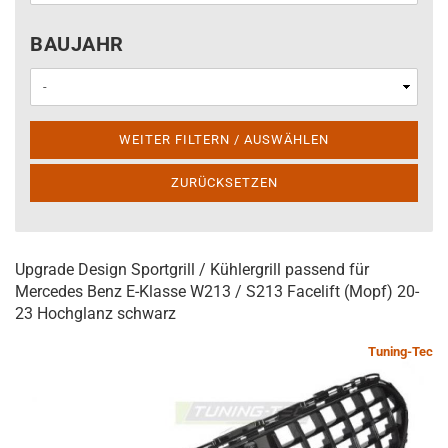
BAUJAHR
BAUJAHR
WEITER FILTERN / AUSWÄHLEN
ZURÜCKSETZEN
Upgrade Design Sportgrill / Kühlergrill passend für
Mercedes Benz E-Klasse W213 / S213 Facelift (Mopf) 20-
23 Hochglanz schwarz
Tuning-Tec