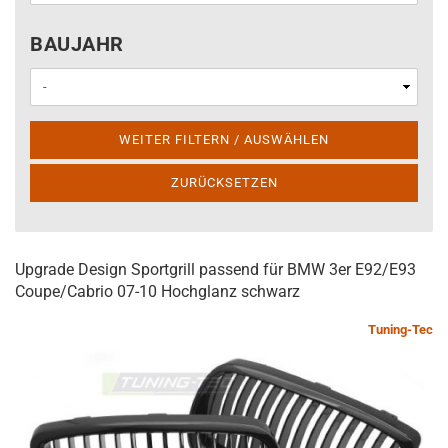
BAUJAHR
BAUJAHR
WEITER FILTERN / AUSWÄHLEN
ZURÜCKSETZEN
Upgrade Design Sportgrill passend für BMW 3er E92/E93
Coupe/Cabrio 07-10 Hochglanz schwarz
Tuning-Tec