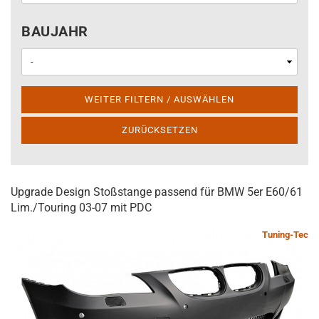
BAUJAHR
BAUJAHR
WEITER FILTERN / AUSWÄHLEN
ZURÜCKSETZEN
Upgrade Design Stoßstange passend für BMW 5er E60/61
Lim./Touring 03-07 mit PDC
Tuning-Tec