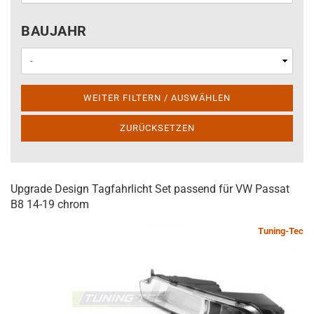
BAUJAHR
BAUJAHR
WEITER FILTERN / AUSWÄHLEN
ZURÜCKSETZEN
Upgrade Design Tagfahrlicht Set passend für VW Passat
B8 14-19 chrom
Tuning-Tec