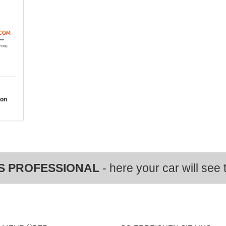
von
S PROFESSIONAL
- here your car will see t