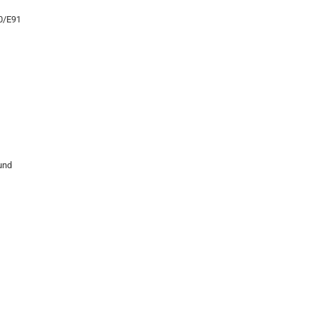
90/E91
und