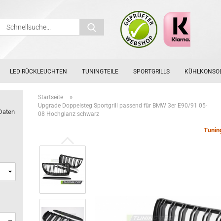
Schnellsuche...
LED RÜCKLEUCHTEN
TUNINGTEILE
SPORTGRILLS
KÜHLKONSO
»
Startseite
Upgrade Doppelsteg Sportgrill passend für BMW 3er E90/91 05-
Daten
08 Hochglanz schwarz
Tunin