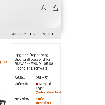
LEN
MITTELKONSOLEN
WEITERE
Upgrade Doppelsteg
Sportgrill passend für
g-Tec
BMW 3er E90/91 05-08
Hochglanz schwarz
Art.Nr.:
GRBMF7
Lieferzeit:
Nicht auf
Lager
(Ausland abweichend)
Hersteller:
» Info -
Hersteller «