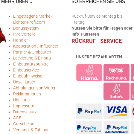
MEHR ÜBER...
SO ERREICHEN SIE UNS
Eingetragene Marke -
Rückruf-Service Montag bis
Lichter-Profi.com
Freitag:
Bonussystem
Nutzen Sie bitte für Fragen oder
Ihre Vorteile
Info`s unseren
Händler
RÜCKRUF - SERVICE
Kooperation / Influencer
Partner & Umbauten
UNSERE BEZAHLARTEN
Lackierung & Einbau
Einbaustützpunkte
Einbauservice
Einbauhinweise
Unser Lager
Abholungen von Waren
Reklamationen
Über uns
Impressum
Datenschutz
AGB
Gutscheine
Versand- & Zahlung