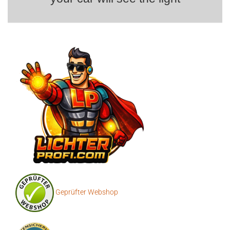
Flammen-Werk.com
Hochwertige Feuerschalen, Feuerkörbe, Schwenkgrills & Gartenöfen
Der neue Shop von Lichter-Profi.com
Flammen-Werk.com ist ein Unternehmen von www.Lichter-
Profi.com
LIGHTS PROFESSIONAL
- here
your car will see the light