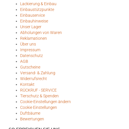
Idealo Partner seit 2025
Folge uns auf Instagram
MEHR ÜBER...
Eingetragene Marke - Lichter-Profi.com
Bonussystem
Ihre Vorteile
Händler
Kooperation / Influencer
Partner & Umbauten
Lackierung & Einbau
Einbaustützpunkte
Einbauservice
Einbauhinweise