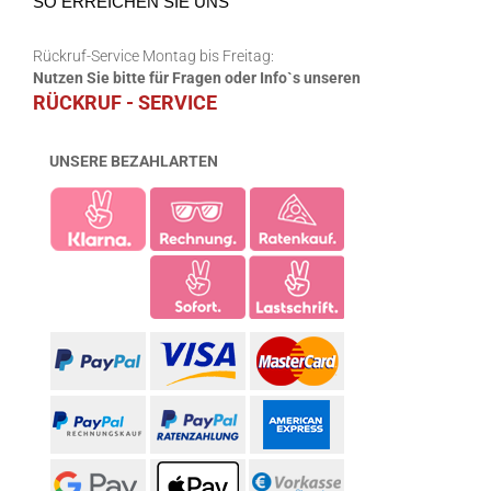
Unser Lager
Abholungen von Waren
Reklamationen
Über uns
Impressum
Datenschutz
AGB
Gutscheine
Versand- & Zahlung
Widerrufsrecht
Kontakt
RÜCKRUF - SERVICE
Tierschutz & Spenden
Cookie-Einstellungen ändern
Cookie Einstellungen
Duftbäume
Bewertungen
SO ERREICHEN SIE UNS
Rückruf-Service Montag bis Freitag:
Nutzen Sie bitte für Fragen oder Info`s unseren