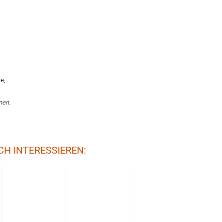
e,
nen.
CH INTERESSIEREN: