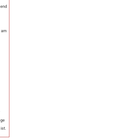
send
k am
r
age
ist.