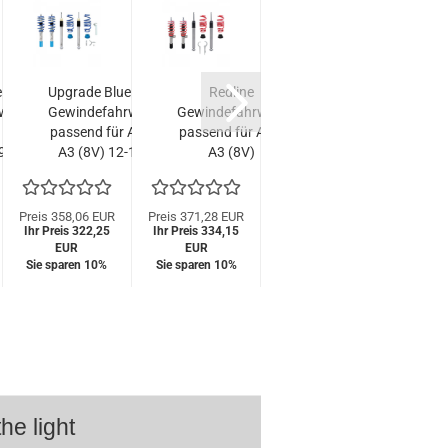
eLine
Upgrade BlueLine
Redline
LED
werk
Gewindefahrwerk
Gewindefahrwerk
Tagfahrlicht
T
 A3
passend für Audi
passend für Audi
Scheinwerfer
S
9
A3 (8V) 12-19,
A3 (8V)
passend für
S
und
1.2 TFSI, 1.4
Sportback / Limo
Audi A3 8V
f
1.6
TFSI, 1.6 TDI, 1.8
1.6 TDI / 2.0TDI,
12-16
ur...
TFSI,...
2012-, nur
schwarz
s
Preis 358,06 EUR
Preis 371,28 EUR
UVP 805,00 EUR
UVP 9
Ihr Preis 322,25
Ihr Preis 334,15
passend...
Special Preis
Speci
L
EUR
EUR
399,00 EUR
699
Sie sparen 10%
Sie sparen 10%
he light