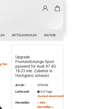
LEN
MITTELKONSOLEN
WEITERE
Upgrade
Frontstoßstange Sport
g-Tec
passend für Audi A7 4G
18-23 inkl. Zubehör in
Hochglanz schwarz
Art.Nr.:
ZPAU56
Lieferzeit:
3-4 Tage
(Ausland abweichend)
Hersteller:
» Info -
Hersteller «