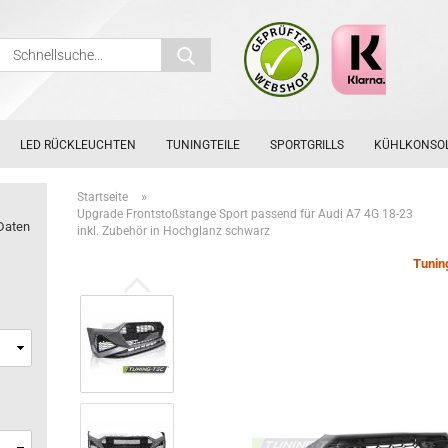
Schnellsuche...
LED RÜCKLEUCHTEN
TUNINGTEILE
SPORTGRILLS
KÜHLKONSO
»
Startseite
Upgrade Frontstoßstange Sport passend für Audi A7 4G 18-23
Daten
inkl. Zubehör in Hochglanz schwarz
Tunin