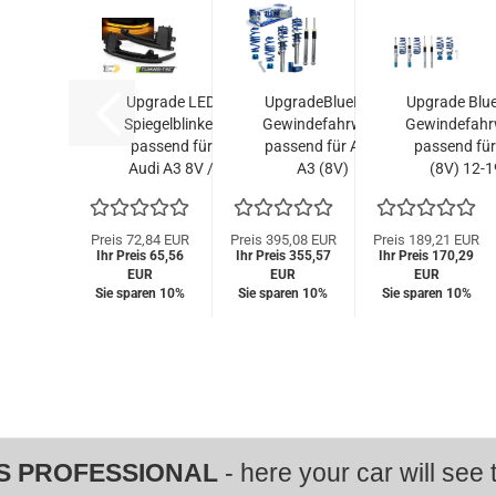
Upgrade LED
UpgradeBlueLine
Upgrade Blu
Spiegelblinker
Gewindefahrwerk
Gewindefahr
passend für
passend für Audi
passend für
Audi A3 8V /
A3 (8V)
(8V) 12-1
A4 B8 /A5 10-
Sportback und
Sportback 
16
Limo 12-19, 1.6
Limousine 
schwarz/rauch
TDI, 2.0TDI, nur...
TDI, 2.0TDI, n
Preis 72,84 EUR
Preis 395,08 EUR
Preis 189,21 EUR
Ihr Preis 65,56
dynamisch
Ihr Preis 355,57
Ihr Preis 170,29
EUR
EUR
EUR
Sie sparen 10%
Sie sparen 10%
Sie sparen 10%
S PROFESSIONAL
- here your car will see t