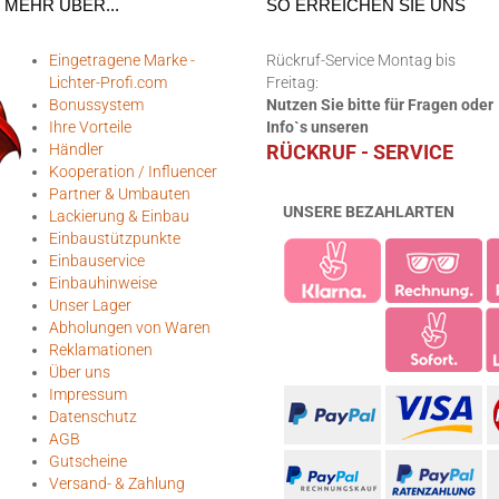
MEHR ÜBER...
SO ERREICHEN SIE UNS
Eingetragene Marke -
Rückruf-Service Montag bis
Lichter-Profi.com
Freitag:
Bonussystem
Nutzen Sie bitte für Fragen oder
Ihre Vorteile
Info`s unseren
Händler
RÜCKRUF - SERVICE
Kooperation / Influencer
Partner & Umbauten
UNSERE BEZAHLARTEN
Lackierung & Einbau
Einbaustützpunkte
Einbauservice
Einbauhinweise
Unser Lager
Abholungen von Waren
Reklamationen
Über uns
Impressum
Datenschutz
AGB
Gutscheine
Versand- & Zahlung