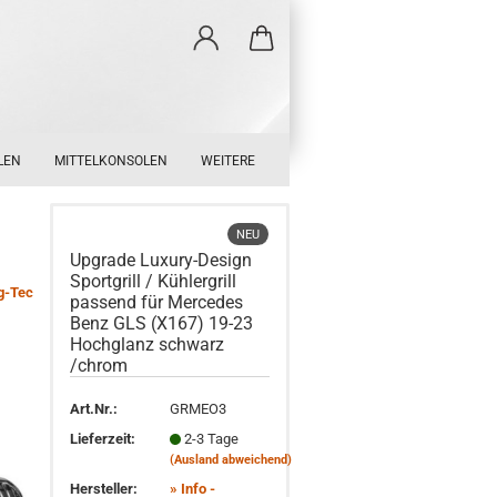
LEN
MITTELKONSOLEN
WEITERE
NEU
Upgrade Luxury-Design
Sportgrill / Kühlergrill
g-Tec
passend für Mercedes
Benz GLS (X167) 19-23
Hochglanz schwarz
/chrom
Art.Nr.:
GRMEO3
Lieferzeit:
2-3 Tage
(Ausland abweichend)
Hersteller:
» Info -