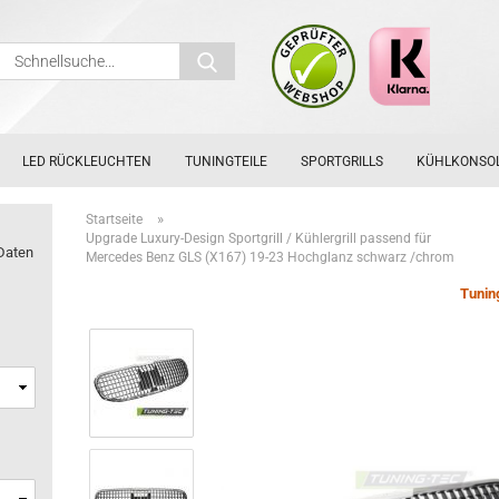
Schnellsuche...
LED RÜCKLEUCHTEN
TUNINGTEILE
SPORTGRILLS
KÜHLKONSO
»
Startseite
Upgrade Luxury-Design Sportgrill / Kühlergrill passend für
Daten
Mercedes Benz GLS (X167) 19-23 Hochglanz schwarz /chrom
Tunin