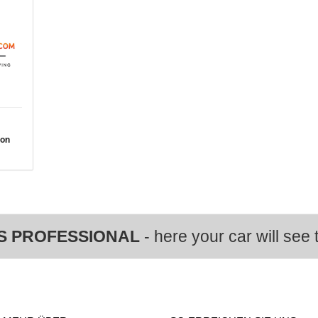
von
S PROFESSIONAL
- here your car will see t