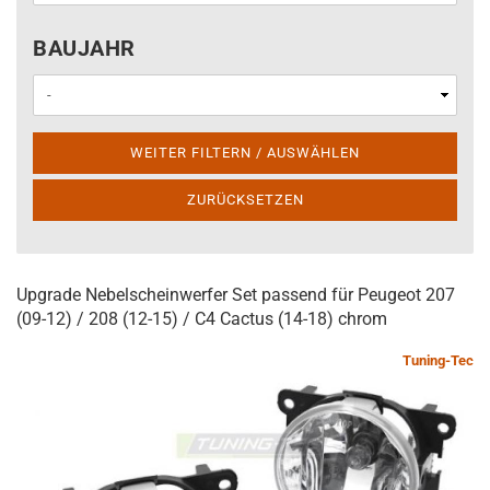
BAUJAHR
BAUJAHR
WEITER FILTERN / AUSWÄHLEN
ZURÜCKSETZEN
Upgrade Nebelscheinwerfer Set passend für Peugeot 207
(09-12) / 208 (12-15) / C4 Cactus (14-18) chrom
Tuning-Tec