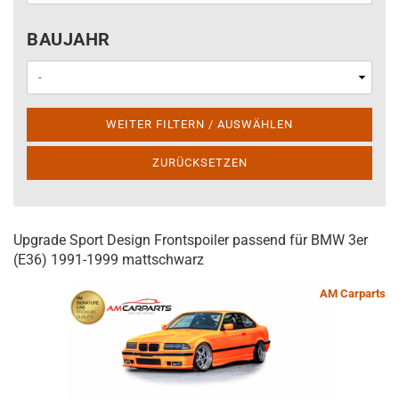
BAUJAHR
BAUJAHR
WEITER FILTERN / AUSWÄHLEN
ZURÜCKSETZEN
Upgrade Sport Design Frontspoiler passend für BMW 3er
(E36) 1991-1999 mattschwarz
AM Carparts