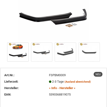
NEU
Art.Nr.:
FSPBM0009
Lieferzeit:
2-3 Tage
(Ausland abweichend)
Hersteller:
» Info - Hersteller «
EAN:
5390368819075