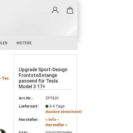
OLEN
WEITERE
Upgrade Sport-Design
Frontstoßstange
g-Tec
passend für Tesla
Model 3 17+
Art.Nr.:
ZPTE01
Lieferzeit:
3-4 Tage
(Ausland abweichend)
Hersteller:
» Info -
Hersteller «
EAN:
0764278236881