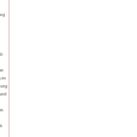
eug
 E-
en
g im
ssung
 und
en.
ik
t