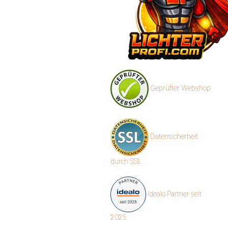
Geprüfter Webshop
Datensicherheit
durch SSL
Idealo Partner seit
2025