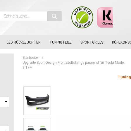
Schnellsuche...
LED RÜCKLEUCHTEN
TUNINGTEILE
SPORTGRILLS
KÜHLKONS
»
Startseite
Upgrade Sport-Design Frontstoßstange passend für Tesla Model
3 17+
,
Tunin