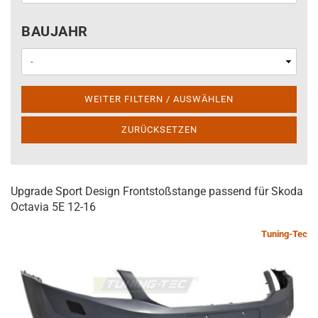
BAUJAHR
BAUJAHR
WEITER FILTERN / AUSWÄHLEN
ZURÜCKSETZEN
Upgrade Sport Design Frontstoßstange passend für Skoda
Octavia 5E 12-16
Tuning-Tec