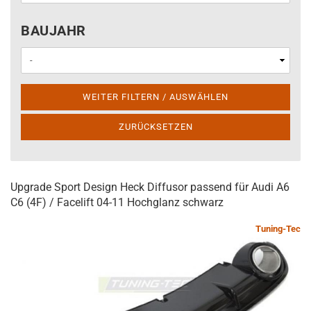
BAUJAHR
BAUJAHR
WEITER FILTERN / AUSWÄHLEN
ZURÜCKSETZEN
Upgrade Sport Design Heck Diffusor passend für Audi A6
C6 (4F) / Facelift 04-11 Hochglanz schwarz
Tuning-Tec