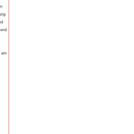
im
sung
nd
send
ik am
r