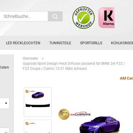
Schnellsuche...
LED RÜCKLEUCHTEN
TUNINGTEILE
SPORTGRILLS
KÜHLKONSO
»
Startseite
Upgrade Sport Design Heck Diffusor passend für BMW 2er F22 /
Daten
F23 Coupe / Cabrio 13-21 Matt schwarz
AM Car