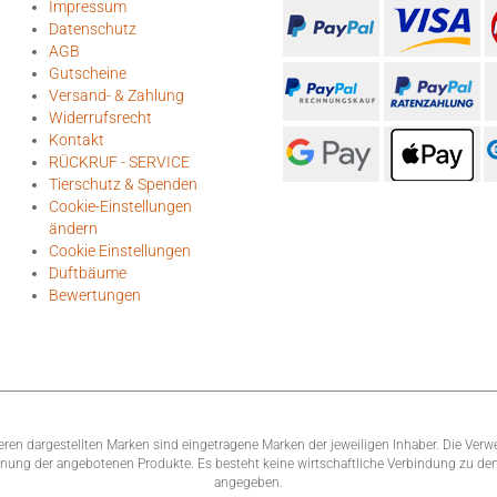
Impressum
Datenschutz
AGB
Gutscheine
Versand- & Zahlung
Widerrufsrecht
Kontakt
RÜCKRUF - SERVICE
Tierschutz & Spenden
Cookie-Einstellungen
ändern
Cookie Einstellungen
Duftbäume
Bewertungen
n dargestellten Marken sind eingetragene Marken der jeweiligen Inhaber. Die Verw
rdnung der angebotenen Produkte. Es besteht keine wirtschaftliche Verbindung zu de
angegeben.