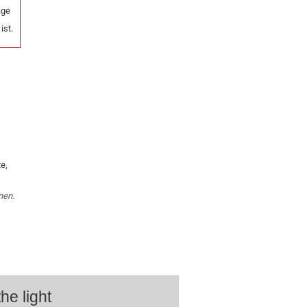
age
ist.
e,
nen.
he light