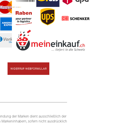
endung der Marken dient ausschließlich der
n Markeninhabern, sofern nicht ausdrücklich