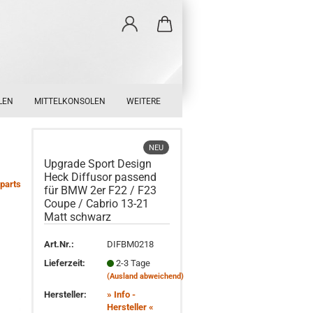
LEN
MITTELKONSOLEN
WEITERE
NEU
Upgrade Sport Design
Heck Diffusor passend
parts
für BMW 2er F22 / F23
Coupe / Cabrio 13-21
Matt schwarz
Art.Nr.:
DIFBM0218
Lieferzeit:
2-3 Tage
(Ausland abweichend)
Hersteller:
» Info -
Hersteller «