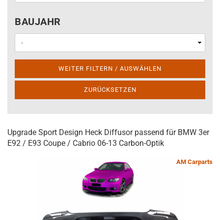
BAUJAHR
BAUJAHR
WEITER FILTERN / AUSWÄHLEN
ZURÜCKSETZEN
Upgrade Sport Design Heck Diffusor passend für BMW 3er
E92 / E93 Coupe / Cabrio 06-13 Carbon-Optik
AM Carparts