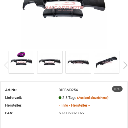
NEU
Art.Nr.:
DIFBM0254
Lieferzeit:
2-3 Tage
(Ausland abweichend)
Hersteller:
» Info - Hersteller «
EAN:
5390368823027