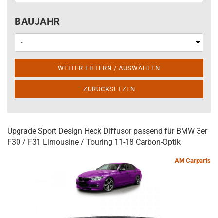
BAUJAHR
BAUJAHR
WEITER FILTERN / AUSWÄHLEN
ZURÜCKSETZEN
Upgrade Sport Design Heck Diffusor passend für BMW 3er
F30 / F31 Limousine / Touring 11-18 Carbon-Optik
AM Carparts