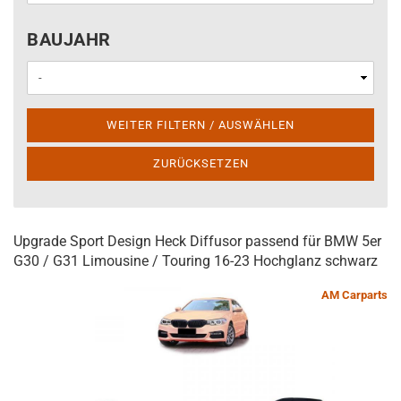
BAUJAHR
BAUJAHR
WEITER FILTERN / AUSWÄHLEN
ZURÜCKSETZEN
Upgrade Sport Design Heck Diffusor passend für BMW 5er
G30 / G31 Limousine / Touring 16-23 Hochglanz schwarz
AM Carparts