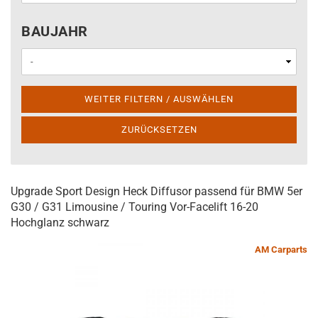
BAUJAHR
BAUJAHR
WEITER FILTERN / AUSWÄHLEN
ZURÜCKSETZEN
Upgrade Sport Design Heck Diffusor passend für BMW 5er
G30 / G31 Limousine / Touring Vor-Facelift 16-20
Hochglanz schwarz
AM Carparts