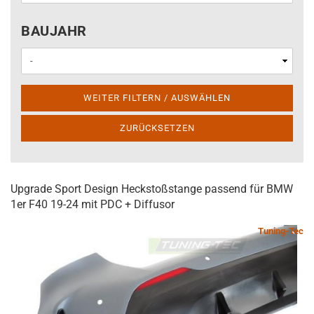
BAUJAHR
BAUJAHR
WEITER FILTERN / AUSWÄHLEN
ZURÜCKSETZEN
Upgrade Sport Design Heckstoßstange passend für BMW
1er F40 19-24 mit PDC + Diffusor
Tuning-Tec