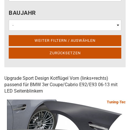
BAUJAHR
BAUJAHR
WEITER FILTERN / AUSWÄHLEN
ZURÜCKSETZEN
Upgrade Sport Design Kotflügel Vorn (links+rechts)
passend für BMW 3er Coupe/Cabrio E92/E93 06-13 mit
LED Seitenblinkern
Tuning-Tec