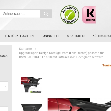
Schnellsuche...
LED RÜCKLEUCHTEN
TUNINGTEILE
SPORTGRILLS
KÜHLKONSO
»
Startseite
Upgrade Sport Design Kotflügel Vorn (links+rechts) passend für
Daten
BMW 3er F30/F31 11-18 mit Lufteinlässen Hochglanz schwarz
Tunin