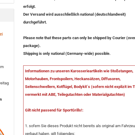
erfolgt.
Der Versand wird ausschließlich national (deutschlandweit)
durchgeführt.
ei
Please note that these parts can only be shipped by Courier (ove
package).
Shipping is only national (Germany-wide) possible.
 im
Informationen zu unseren Karosserieartikeln wie Stoßstangen,
Motorhauben, Frontspoilern, Heckansätzen, Diffusoren,
eitag
Seitenschwellern, Kotflügel, Bodykit`s (sofern nicht explizit im 
vermerkt mit ABE, Teilegutachten oder Materialgutachten)
en
Gilt nicht passend für SportGrills!:
1. sofern Sie dieses Produkt nicht bereits als original am Fahrze
verbaut haben, gilt folgendes: