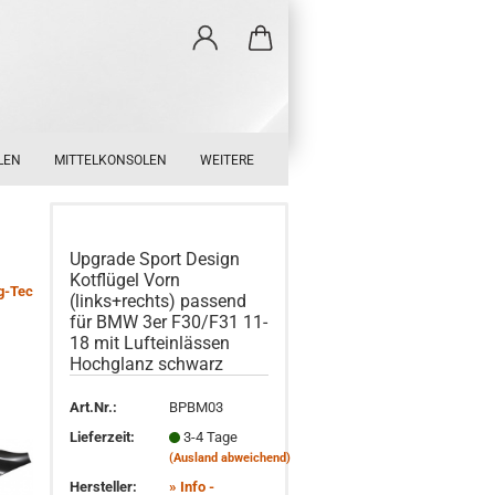
LEN
MITTELKONSOLEN
WEITERE
Upgrade Sport Design
Kotflügel Vorn
g-Tec
(links+rechts) passend
für BMW 3er F30/F31 11-
18 mit Lufteinlässen
Hochglanz schwarz
Art.Nr.:
BPBM03
Lieferzeit:
3-4 Tage
(Ausland abweichend)
Hersteller:
» Info -