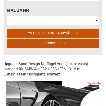
BAUJAHR
BAUJAHR
WEITER FILTERN / AUSWÄHLEN
ZURÜCKSETZEN
Upgrade Sport Design Kotflügel Vorn (links+rechts)
passend für BMW 4er F32 / F33 /F36 13-19 mit
Lufteinlässen Hochglanz schwarz
Tuning-Tec