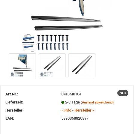
NEU
Art.Nr.:
SKIBM0104
Lieferzeit:
2-3 Tage
(Ausland abweichend)
Hersteller:
» Info - Hersteller «
EAN:
5390368820897