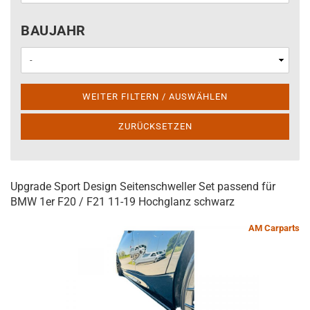
BAUJAHR
BAUJAHR
WEITER FILTERN / AUSWÄHLEN
ZURÜCKSETZEN
Upgrade Sport Design Seitenschweller Set passend für
BMW 1er F20 / F21 11-19 Hochglanz schwarz
AM Carparts