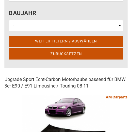
BAUJAHR
BAUJAHR
WEITER FILTERN / AUSWÄHLEN
ZURÜCKSETZEN
Upgrade Sport Echt-Carbon Motorhaube passend für BMW
3er E90 / E91 Limousine / Touring 08-11
AM Carparts