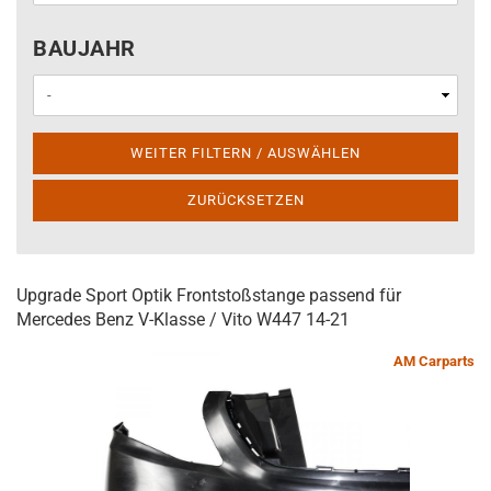
BAUJAHR
BAUJAHR
WEITER FILTERN / AUSWÄHLEN
ZURÜCKSETZEN
Upgrade Sport Optik Frontstoßstange passend für
Mercedes Benz V-Klasse / Vito W447 14-21
AM Carparts