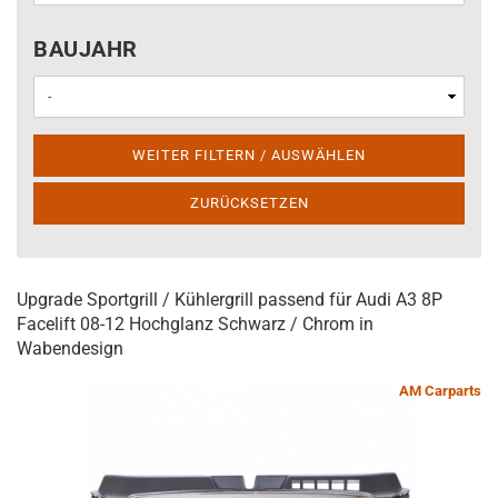
BAUJAHR
BAUJAHR
WEITER FILTERN / AUSWÄHLEN
ZURÜCKSETZEN
Upgrade Sportgrill / Kühlergrill passend für Audi A3 8P
Facelift 08-12 Hochglanz Schwarz / Chrom in
Wabendesign
AM Carparts