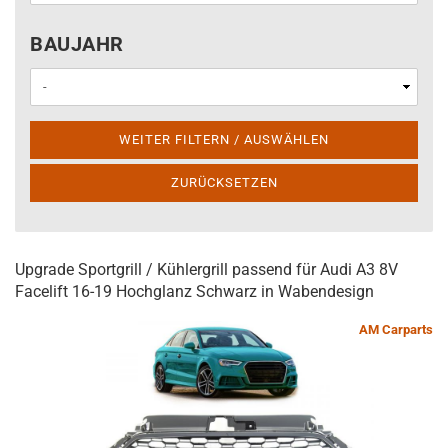
BAUJAHR
BAUJAHR
WEITER FILTERN / AUSWÄHLEN
ZURÜCKSETZEN
Upgrade Sportgrill / Kühlergrill passend für Audi A3 8V
Facelift 16-19 Hochglanz Schwarz in Wabendesign
AM Carparts