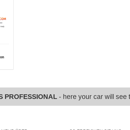
von
S PROFESSIONAL
- here your car will see t