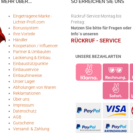
MEHR ÜBER...
SO ERREICHEN SIE UNS
Eingetragene Marke -
Rückruf-Service Montag bis
Lichter-Profi.com
Freitag:
Bonussystem
Nutzen Sie bitte für Fragen oder
Ihre Vorteile
Info`s unseren
Händler
RÜCKRUF - SERVICE
Kooperation / Influencer
Partner & Umbauten
UNSERE BEZAHLARTEN
Lackierung & Einbau
Einbaustützpunkte
Einbauservice
Einbauhinweise
Unser Lager
Abholungen von Waren
Reklamationen
Über uns
Impressum
Datenschutz
AGB
Gutscheine
Versand- & Zahlung