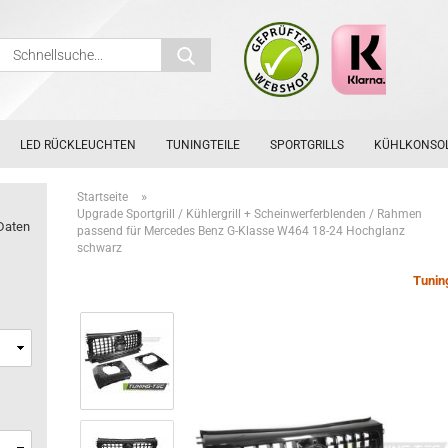
Schnellsuche...
LED RÜCKLEUCHTEN
TUNINGTEILE
SPORTGRILLS
KÜHLKONSO
»
Startseite
Upgrade Sportgrill / Kühlergrill + Scheinwerferblenden / Rahmen
Daten
passend für Mercedes Benz G-Klasse W464 18-24 Hochglanz
schwarz
Tunin