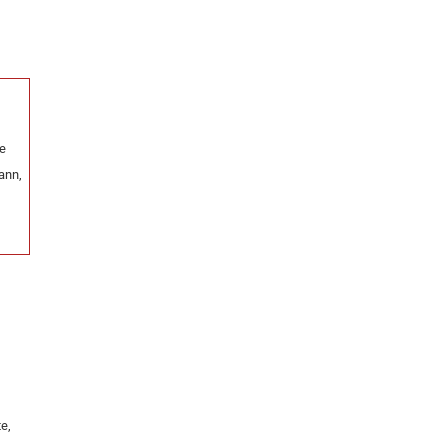
ie
ann,
e,