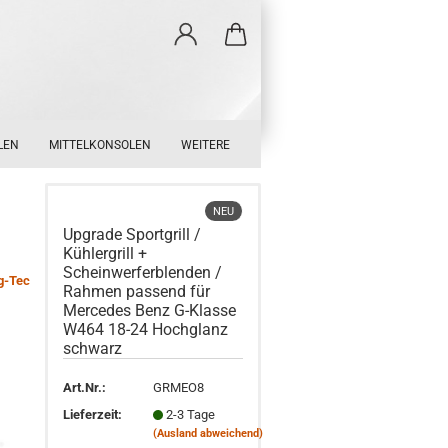
LEN
MITTELKONSOLEN
WEITERE
NEU
Upgrade Sportgrill /
Kühlergrill +
Scheinwerferblenden /
g-Tec
Rahmen passend für
Mercedes Benz G-Klasse
W464 18-24 Hochglanz
schwarz
Art.Nr.:
GRMEO8
Lieferzeit:
2-3 Tage
(Ausland abweichend)