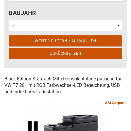
BAUJAHR
BAUJAHR
WEITER FILTERN / AUSWÄHLEN
ZURÜCKSETZEN
Black Edition Staufach Mittelkonsole Ablage passend für
VW T7 20+ mit RGB Farbwechsel-LED Beleuchtung, USB
und Induktions-Ladestation
AM Carparts