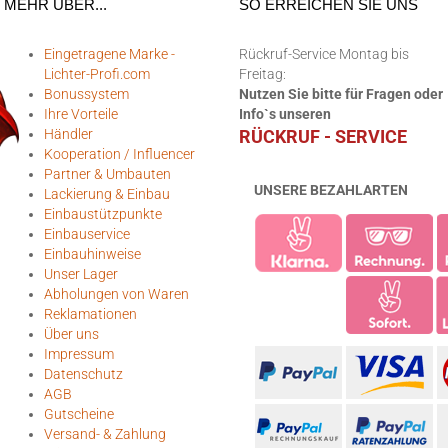
MEHR ÜBER...
SO ERREICHEN SIE UNS
Eingetragene Marke -
Rückruf-Service Montag bis
Lichter-Profi.com
Freitag:
Bonussystem
Nutzen Sie bitte für Fragen oder
Ihre Vorteile
Info`s unseren
Händler
RÜCKRUF - SERVICE
Kooperation / Influencer
Partner & Umbauten
UNSERE BEZAHLARTEN
Lackierung & Einbau
Einbaustützpunkte
Einbauservice
Einbauhinweise
Unser Lager
Abholungen von Waren
Reklamationen
Über uns
Impressum
Datenschutz
AGB
Gutscheine
Versand- & Zahlung