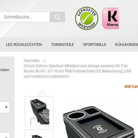
Schnellsuche...
LED RÜCKLEUCHTEN
TUNINGTEILE
SPORTGRILLS
KÜHLKONSO
»
Startseite
Chrom Edition Staufach Mittelkonsole Ablage passend für Fiat
Daten
Scudo 96-06 / 07-16 mit RGB Farbwechsel-LED Beleuchtung, USB
und Induktions-Ladestation
AM Car