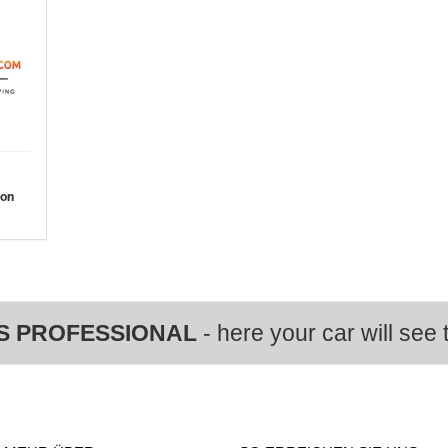
von
S PROFESSIONAL
- here your car will see t