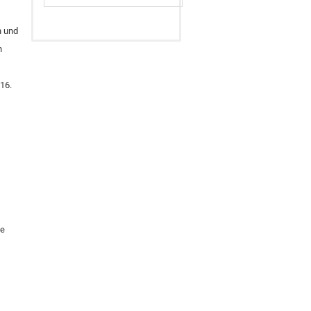
n und
n
16.
he