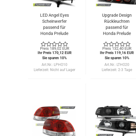
LED Angel Eyes
Upgrade Design
Scheinwerfer
Rückleuchten
passend für
passend für
Honda Prelude
Honda Prelude
92-97 chrom
97-01 schwarz
Preis 189,02 EUR
Preis 132,40 EUR
Ihr Preis 170,12 EUR
Ihr Preis 119,16 EUR
Sie sparen 10%
Sie sparen 10%
Art.Nr.: LPHO10
Art.Nr.: LTHO20
Lieferzeit:
Nicht auf Lager
Lieferzeit:
2-3 Tage