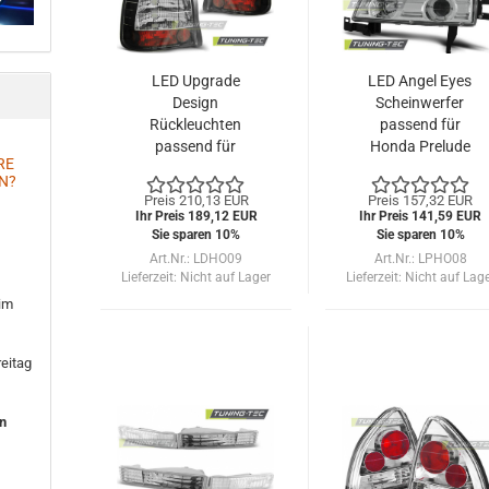
LED Upgrade
LED Angel Eyes
Design
Scheinwerfer
Rückleuchten
passend für
passend für
Honda Prelude
RE
Honda Civic 3
92-97 chrom
N?
Türer 95-01
Preis 210,13 EUR
Preis 157,32 EUR
schwarz
Ihr Preis 189,12 EUR
Ihr Preis 141,59 EUR
Sie sparen 10%
Sie sparen 10%
Art.Nr.: LDHO09
Art.Nr.: LPHO08
Lieferzeit:
Nicht auf Lager
Lieferzeit:
Nicht auf Lag
 im
eitag
en