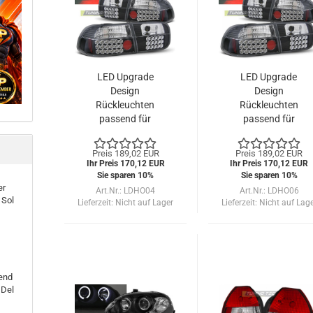
LED Upgrade
LED Upgrade
Design
Design
Rückleuchten
Rückleuchten
passend für
passend für
Honda Civic 3
Honda Civic
Türer 91-95
Coupe/Limousine
Preis 189,02 EUR
Preis 189,02 EUR
schwarz
91-95 schwarz
Ihr Preis 170,12 EUR
Ihr Preis 170,12 EUR
Sie sparen 10%
Sie sparen 10%
er
Art.Nr.: LDHO04
Art.Nr.: LDHO06
 Sol
Lieferzeit:
Nicht auf Lager
Lieferzeit:
Nicht auf Lag
end
 Del