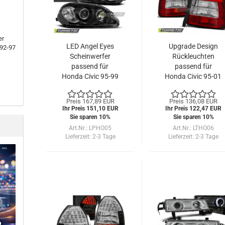
er
LED Angel Eyes
Upgrade Design
 92-97
Scheinwerfer
Rückleuchten
passend für
passend für
Honda Civic 95-99
Honda Civic 95-01
schwarz
3-Türer rot/weiß
Preis 167,89 EUR
Preis 136,08 EUR
Ihr Preis 151,10 EUR
Ihr Preis 122,47 EUR
Sie sparen 10%
Sie sparen 10%
Art.Nr.: LPHO05
Art.Nr.: LTHO06
Lieferzeit:
2-3 Tage
Lieferzeit:
2-3 Tage