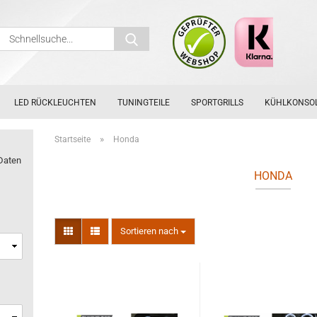
Schnellsuche...
LED RÜCKLEUCHTEN
TUNINGTEILE
SPORTGRILLS
KÜHLKONSO
»
Startseite
Honda
Daten
HONDA
Sortieren nach
Sortieren nach