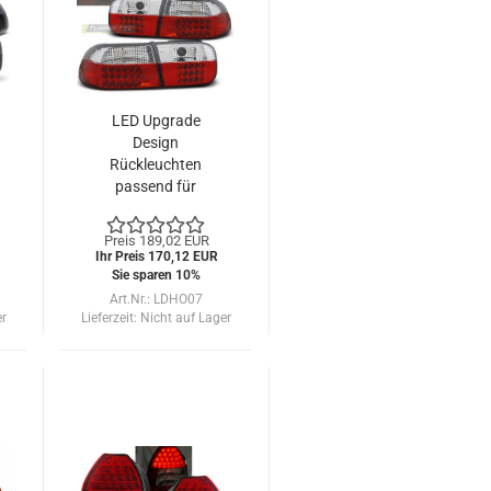
LED Upgrade
Design
Rückleuchten
passend für
Honda Civic
Coupe/Limousine
Preis 189,02 EUR
91-95 rot/klar
Ihr Preis 170,12 EUR
Sie sparen 10%
Art.Nr.: LDHO07
er
Lieferzeit:
Nicht auf Lager