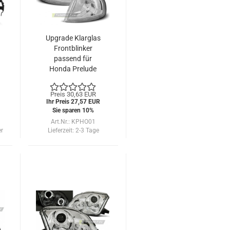
Upgrade Klarglas
Frontblinker
passend für
Honda Prelude
92-97 chrom
Preis 30,63 EUR
Ihr Preis 27,57 EUR
Sie sparen 10%
Art.Nr.: KPHO01
er
Lieferzeit:
2-3 Tage