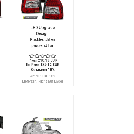
LED Upgrade
Design
Rückleuchten
passend für
Honda Civic 3
Türer 95-01
Preis 210,13 EUR
rot/klar
Ihr Preis 189,12 EUR
Sie sparen 10%
Art.Nr.: LDHO02
Lieferzeit:
Nicht auf Lager