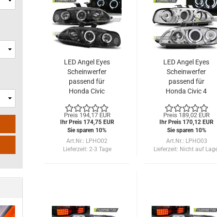
LED Angel Eyes
LED Angel Eyes
Scheinwerfer
Scheinwerfer
passend für
passend für
Honda Civic
Honda Civic 4
Coupe/3-Türer 91-
Türer 91-95 chrom
95 schwarz
Preis 194,17 EUR
Preis 189,02 EUR
Ihr Preis 174,75 EUR
Ihr Preis 170,12 EUR
Sie sparen 10%
Sie sparen 10%
Art.Nr.: LPHO02
Art.Nr.: LPHO03
Lieferzeit:
2-3 Tage
Lieferzeit:
Nicht auf Lag